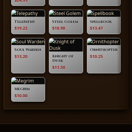
$24.95
Telepathy
Steel Golem
Spellbook
$19.22
$18.98
$13.47
Soul Warden
Ornithopter
$13.20
$10.25
Knight of
Dusk
$11.50
Megrim
$10.00