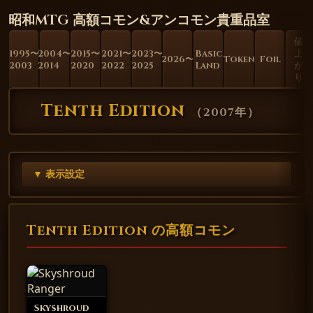
昭和MTG 高額コモン&アンコモン貴重品室
値
1995〜
2004〜
2015〜
2021〜
2023〜
Basic
上
2026〜
Token
Foil
2003
2014
2020
2022
2025
Land
が
り
Tenth Edition
（
2007年
）
▼ 表示設定
Tenth Edition の高額コモン
Skyshroud