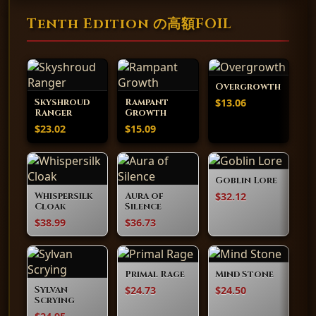
Tenth Edition の高額FOIL
Overgrowth
$13.06
Skyshroud
Rampant
Ranger
Growth
$23.02
$15.09
Goblin Lore
$32.12
Whispersilk
Aura of
Cloak
Silence
$38.99
$36.73
Primal Rage
Mind Stone
$24.73
$24.50
Sylvan
Scrying