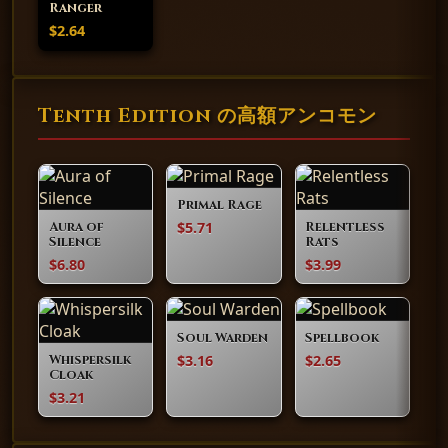
Ranger
$2.64
Tenth Edition の高額アンコモン
Primal Rage
$5.71
Aura of
Relentless
Silence
Rats
$6.80
$3.99
Soul Warden
Spellbook
$3.16
$2.65
Whispersilk
Cloak
$3.21