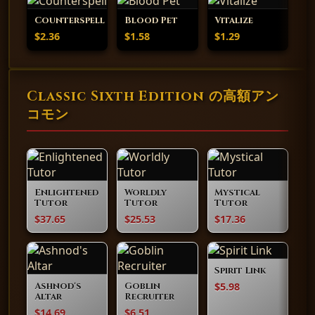
Counterspell
Blood Pet
Vitalize
$2.36
$1.58
$1.29
Classic Sixth Edition の高額アン
コモン
Enlightened
Worldly
Mystical
Tutor
Tutor
Tutor
$37.65
$25.53
$17.36
Spirit Link
$5.98
Ashnod's
Goblin
Altar
Recruiter
$14.69
$6.51