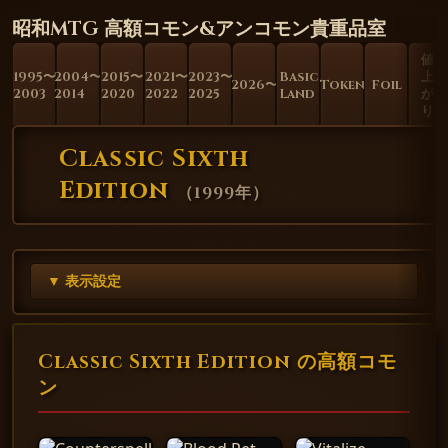
昭和MTG 高額コモン&アンコモン貴重品室
値
1995〜
2004〜
2015〜
2021〜
2023〜
Basic
上
2026〜
Token
Foil
2003
2014
2020
2022
2025
Land
が
り
Classic Sixth
Edition
（
1999年
）
▼ 表示設定
Classic Sixth Edition の高額コモ
ン