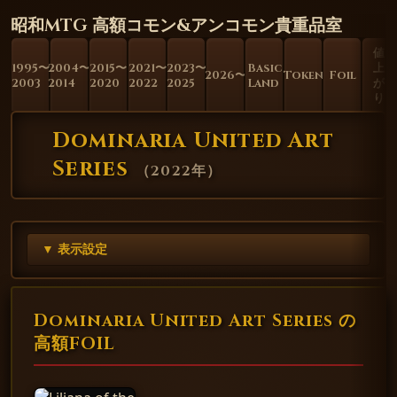
昭和MTG 高額コモン&アンコモン貴重品室
値
1995〜
2004〜
2015〜
2021〜
2023〜
Basic
上
2026〜
Token
Foil
2003
2014
2020
2022
2025
Land
が
り
Dominaria United Art
Series
（
2022年
）
▼ 表示設定
Dominaria United Art Series の
高額FOIL