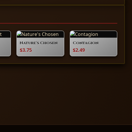
Nature's Chosen
Contagion
$3.75
$2.49