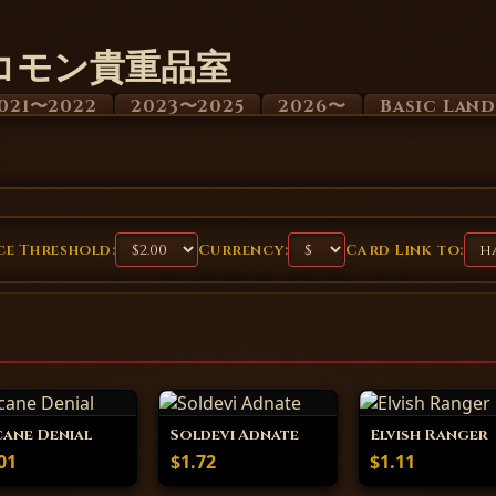
コモン貴重品室
021〜2022
2023〜2025
2026〜
Basic Lan
e Threshold:
Currency:
Card Link to:
ane Denial
Soldevi Adnate
Elvish Ranger
01
$1.72
$1.11