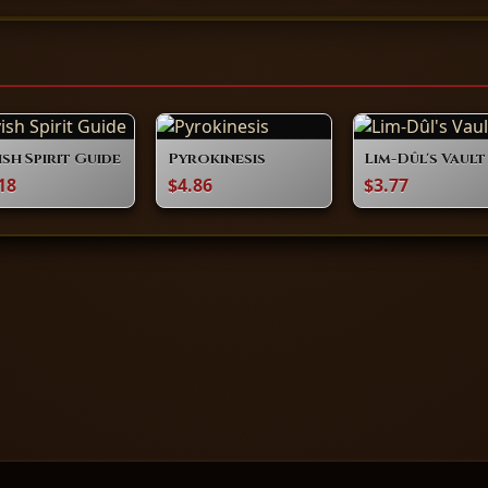
ish Spirit Guide
Pyrokinesis
Lim-Dûl's Vault
18
$4.86
$3.77