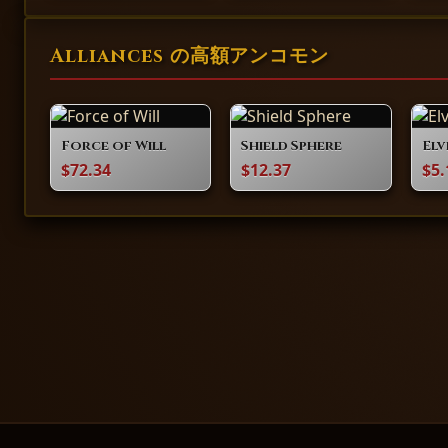
Alliances の高額アンコモン
Force of Will
Shield Sphere
Elv
$72.34
$12.37
$5.