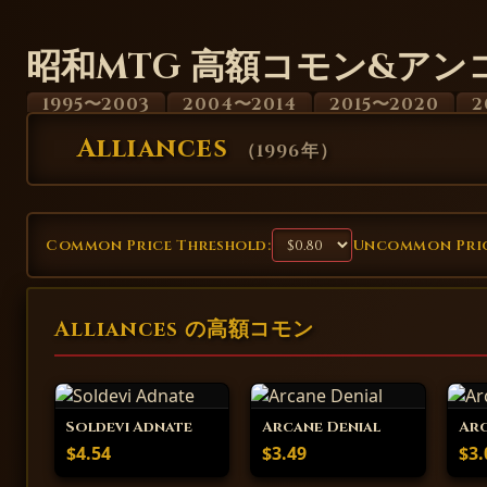
昭和MTG 高額コモン&アン
1995〜2003
2004〜2014
2015〜2020
2
Alliances
（
1996年
）
Common Price Threshold:
Uncommon Pric
Alliances の高額コモン
Soldevi Adnate
Arcane Denial
Arc
$4.54
$3.49
$3.