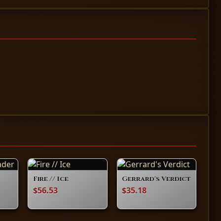
Fire // Ice
Gerrard's Verdict
$56.53
$35.18