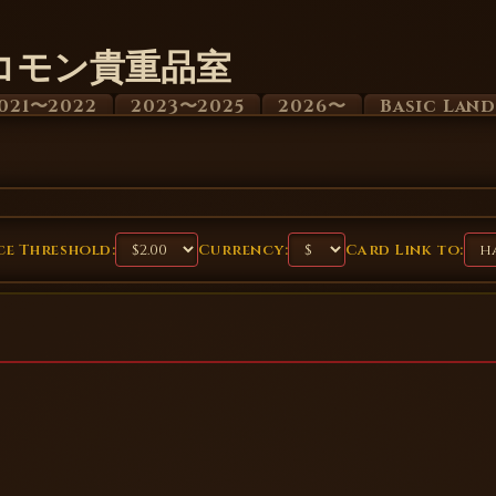
コモン貴重品室
021〜2022
2023〜2025
2026〜
Basic Lan
e Threshold:
Currency:
Card Link to: