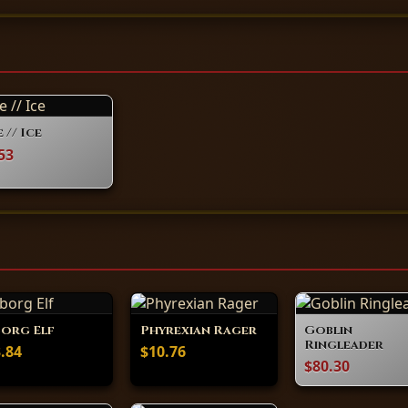
 // Ice
53
org Elf
Phyrexian Rager
Goblin
Ringleader
.84
$10.76
$80.30