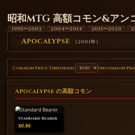
昭和MTG 高額コモン&アン
1995〜2003
2004〜2014
2015〜2020
2
Apocalypse
（
2001年
）
Common Price Threshold:
Uncommon Pric
Apocalypse の高額コモン
Standard Bearer
$0.86