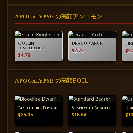
Apocalypse の高額アンコモン
Goblin
Dragon Arch
Fire
Ringleader
$2.72
$2.
$4.73
Apocalypse の高額FOIL
Bloodfire Dwarf
Standard Bearer
Urb
$25.05
$16.64
$13