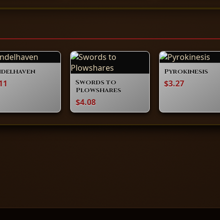
ndelhaven
Pyrokinesis
11
$3.27
Swords to
Plowshares
$4.08