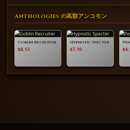
Anthologies の高額アンコモン
Goblin Recruiter
Hypnotic Specter
Pe
$8.13
$7.10
$4.