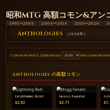
昭和MTG 高額コモン&アン
1995〜2003
2004〜2014
2015〜2020
2
Anthologies
（
1998年
）
Common Price Threshold:
Uncommon Pric
Anthologies の高額コモン
Lightning Bolt
Mogg Fanatic
Gob
$2.82
$2.71
$1.