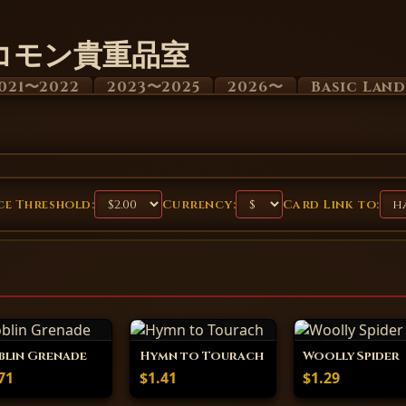
コモン貴重品室
021〜2022
2023〜2025
2026〜
Basic Lan
e Threshold:
Currency:
Card Link to:
lin Grenade
Hymn to Tourach
Woolly Spider
71
$1.41
$1.29