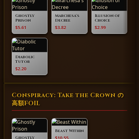
Ghostly
Marchesa's
Illusion of
Prison
Decree
Choice
$5.61
$3.82
$2.99
Diabolic
Tutor
$2.20
Conspiracy: Take the Crown の
高額FOIL
Beast Within
$10.55
Ghostly