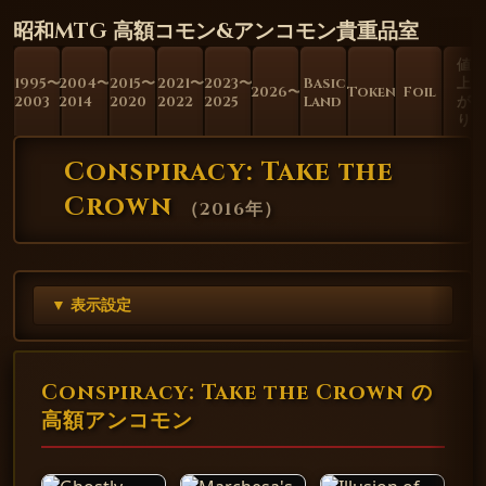
昭和MTG 高額コモン&アンコモン貴重品室
値
1995〜
2004〜
2015〜
2021〜
2023〜
Basic
上
2026〜
Token
Foil
2003
2014
2020
2022
2025
Land
が
り
Conspiracy: Take the
Crown
（
2016年
）
▼ 表示設定
Conspiracy: Take the Crown の
高額アンコモン