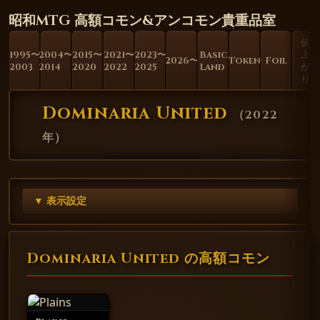
昭和MTG 高額コモン&アンコモン貴重品室
値
1995〜
2004〜
2015〜
2021〜
2023〜
Basic
上
2026〜
Token
Foil
2003
2014
2020
2022
2025
Land
が
り
Dominaria United
（
2022
年
）
▼ 表示設定
Dominaria United の高額コモン