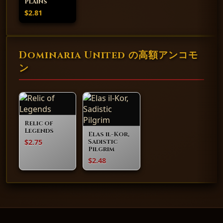
Plains
$2.81
Dominaria United の高額アンコモ
ン
Relic of
Legends
Elas il-Kor,
$2.75
Sadistic
Pilgrim
$2.48