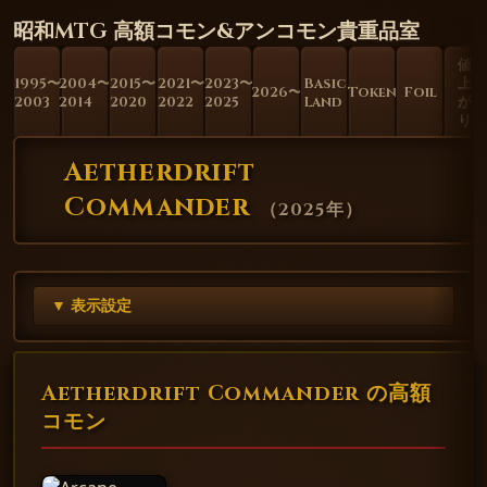
昭和MTG 高額コモン&アンコモン貴重品室
値
1995〜
2004〜
2015〜
2021〜
2023〜
Basic
上
2026〜
Token
Foil
2003
2014
2020
2022
2025
Land
が
り
Aetherdrift
Commander
（
2025年
）
▼ 表示設定
Aetherdrift Commander の高額
コモン