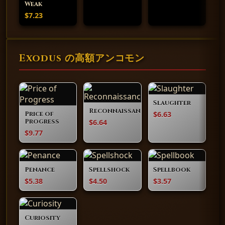
Weak
$7.23
Exodus の高額アンコモン
Slaughter
Reconnaissance
$6.63
Price of
$6.64
Progress
$9.77
Penance
Spellshock
Spellbook
$5.38
$4.50
$3.57
Curiosity