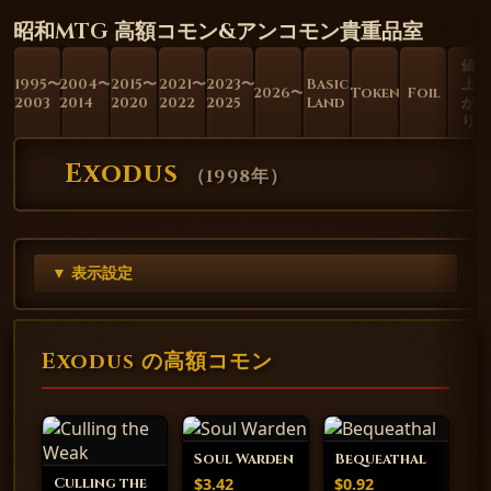
昭和MTG 高額コモン&アンコモン貴重品室
値
1995〜
2004〜
2015〜
2021〜
2023〜
Basic
上
2026〜
Token
Foil
2003
2014
2020
2022
2025
Land
が
り
Exodus
（
1998年
）
▼ 表示設定
Exodus の高額コモン
Soul Warden
Bequeathal
$3.42
$0.92
Culling the