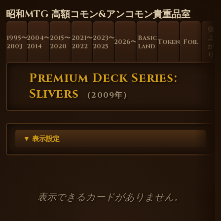
昭和MTG 高額コモン&アンコモン貴重品室
値
1995〜
2004〜
2015〜
2021〜
2023〜
Basic
上
2026〜
Token
Foil
2003
2014
2020
2022
2025
Land
が
り
Premium Deck Series:
Slivers
（
2009年
）
▼ 表示設定
表示できるカードがありません。