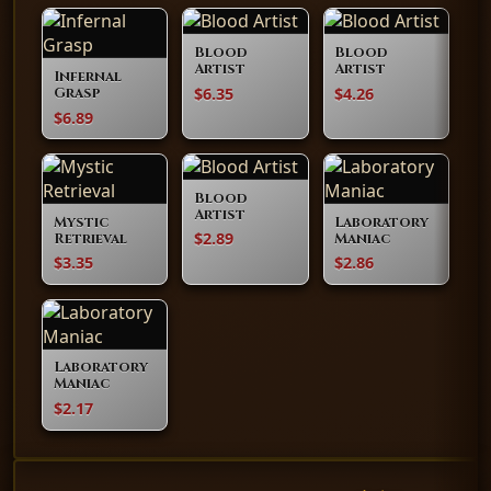
Blood
Blood
Artist
Artist
Infernal
$6.35
$4.26
Grasp
$6.89
Blood
Artist
Mystic
Laboratory
$2.89
Retrieval
Maniac
$3.35
$2.86
Laboratory
Maniac
$2.17