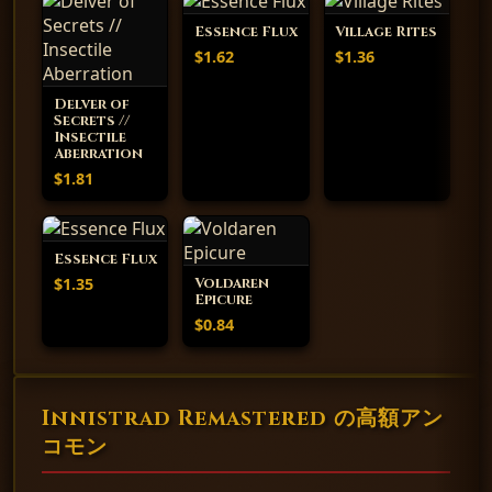
Essence Flux
Village Rites
$1.62
$1.36
Delver of
Secrets //
Insectile
Aberration
$1.81
Essence Flux
$1.35
Voldaren
Epicure
$0.84
Innistrad Remastered の高額アン
コモン