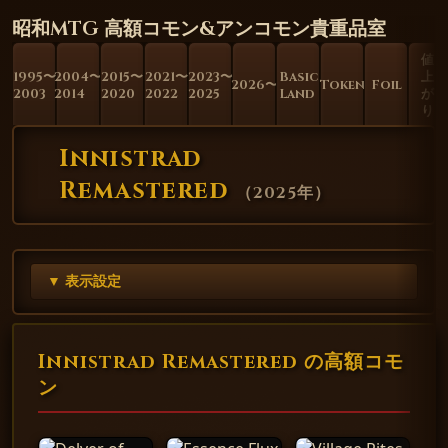
昭和MTG 高額コモン&アンコモン貴重品室
値
1995〜
2004〜
2015〜
2021〜
2023〜
Basic
上
2026〜
Token
Foil
2003
2014
2020
2022
2025
Land
が
り
Innistrad
Remastered
（
2025年
）
▼ 表示設定
Innistrad Remastered の高額コモ
ン