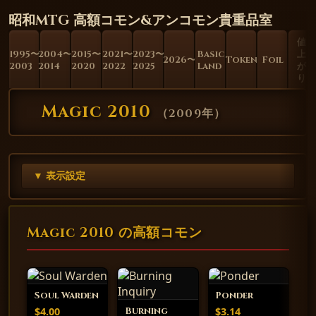
昭和MTG 高額コモン&アンコモン貴重品室
値
1995〜
2004〜
2015〜
2021〜
2023〜
Basic
上
2026〜
Token
Foil
2003
2014
2020
2022
2025
Land
が
り
Magic 2010
（
2009年
）
▼ 表示設定
Magic 2010 の高額コモン
Soul Warden
Ponder
$4.00
$3.14
Burning