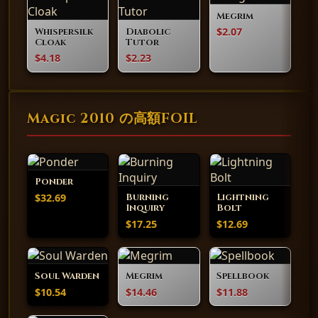
Megrim
$2.07
Whispersilk
Diabolic
Cloak
Tutor
$4.18
$2.23
Magic 2010 の高額FOIL
Ponder
$32.69
Burning
Lightning
Inquiry
Bolt
$17.25
$12.69
Soul Warden
Megrim
Spellbook
$10.54
$14.46
$11.88