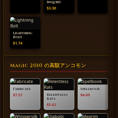
Inquiry
$3.30
Lightning
Bolt
$1.74
Magic 2010 の高額アンコモン
Fabricate
Spellbook
$7.57
$4.69
Relentless
Rats
$5.62