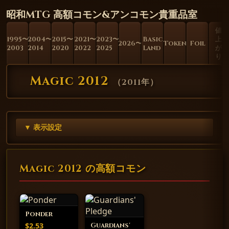
昭和MTG 高額コモン&アンコモン貴重品室
値
1995〜
2004〜
2015〜
2021〜
2023〜
Basic
上
2026〜
Token
Foil
2003
2014
2020
2022
2025
Land
が
り
Magic 2012
（
2011年
）
▼ 表示設定
Magic 2012 の高額コモン
Ponder
$2.53
Guardians'