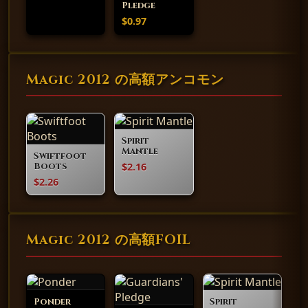
Pledge
$0.97
Magic 2012 の高額アンコモン
Spirit
Mantle
Swiftfoot
$2.16
Boots
$2.26
Magic 2012 の高額FOIL
Ponder
Spirit