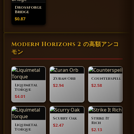
Drossforge
Bridge
$0.87
Modern Horizons 2 の高額アンコ
モン
Zuran Orb
Counterspell
$2.94
$2.58
Liquimetal
Torque
$4.01
Scurry Oak
Strike It
Rich
$2.47
Liquimetal
$2.13
Torque