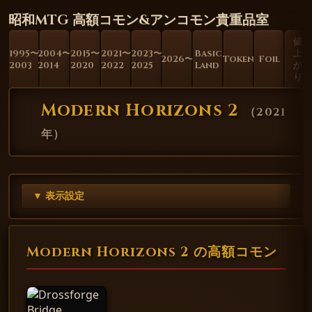
昭和MTG 高額コモン&アンコモン貴重品室
値
1995〜
2004〜
2015〜
2021〜
2023〜
Basic
上
2026〜
Token
Foil
2003
2014
2020
2022
2025
Land
が
り
Modern Horizons 2
（
2021
年
）
▼ 表示設定
Modern Horizons 2 の高額コモン