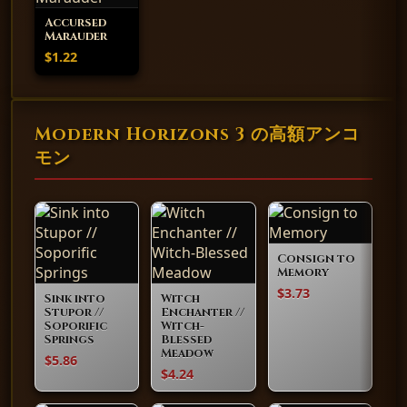
Accursed
Marauder
$1.22
Modern Horizons 3 の高額アンコ
モン
Consign to
Memory
$3.73
Sink into
Witch
Stupor //
Enchanter //
Soporific
Witch-
Springs
Blessed
Meadow
$5.86
$4.24