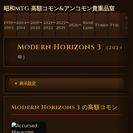
昭和MTG 高額コモン&アンコモン貴重品室
値
1995〜
2004〜
2015〜
2021〜
2023〜
Basic
上
2026〜
Token
Foil
2003
2014
2020
2022
2025
Land
が
り
Modern Horizons 3
（
2024
年
）
▼ 表示設定
Modern Horizons 3 の高額コモン