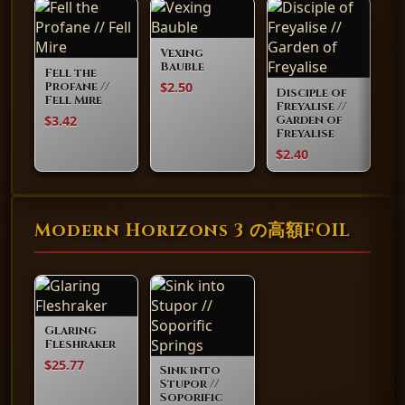
Vexing
Bauble
Fell the
$2.50
Profane //
Disciple of
Fell Mire
Freyalise //
$3.42
Garden of
Freyalise
$2.40
Modern Horizons 3 の高額FOIL
Glaring
Fleshraker
$25.77
Sink into
Stupor //
Soporific