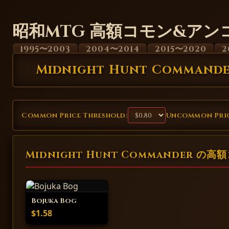
昭和MTG 高額コモン&アン
1995〜2003
2004〜2014
2015〜2020
2
Midnight Hunt Command
Common Price Threshold:
Uncommon Pric
Midnight Hunt Commander の高
Bojuka Bog
$1.58