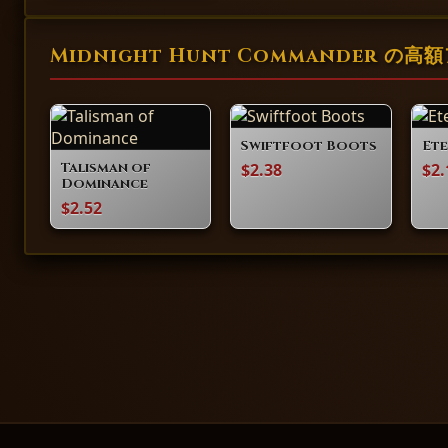
Midnight Hunt Commander の
Swiftfoot Boots
Ete
$2.38
$2.
Talisman of
Dominance
$2.52