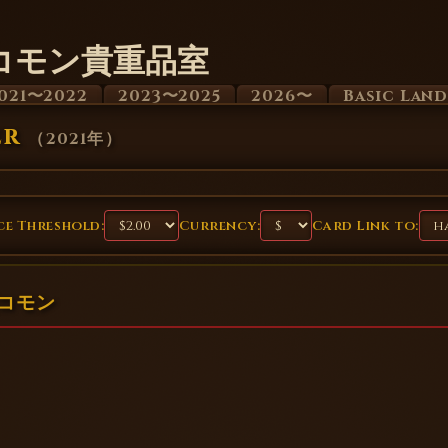
コモン貴重品室
021〜2022
2023〜2025
2026〜
Basic Lan
er
（
2021年
）
e Threshold:
Currency:
Card Link to:
額コモン