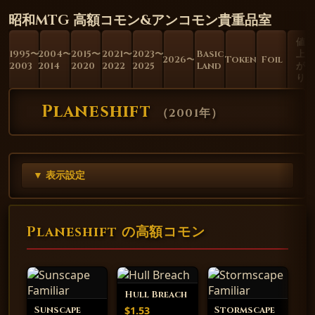
昭和MTG 高額コモン&アンコモン貴重品室
値
1995〜
2004〜
2015〜
2021〜
2023〜
Basic
上
2026〜
Token
Foil
2003
2014
2020
2022
2025
Land
が
り
Planeshift
（
2001年
）
▼ 表示設定
Planeshift の高額コモン
Hull Breach
$1.53
Sunscape
Stormscape