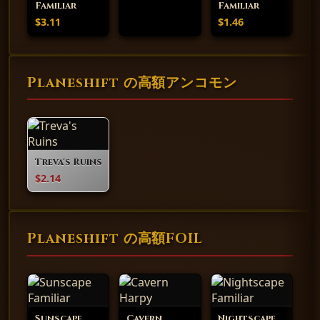
Familiar
Familiar
$3.11
$1.46
Planeshift の高額アンコモン
Treva's Ruins
$2.14
Planeshift の高額FOIL
Sunscape
Cavern
Nightscape