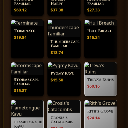
Familiar
Harpy
Familiar
$60.12
$37.38
$27.33
Terminate
Hull Breach
$19.84
$16.24
Thunderscape
Familiar
$18.74
Pygmy Kavu
$15.50
Stormscape
Treva's Ruins
Familiar
$60.16
$15.87
Rith's Grove
$24.14
Crosis's
Catacombs
Flametongue
Kavu