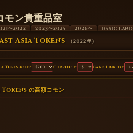
コモン貴重品室
021〜2022
2023〜2025
2026〜
Basic Lan
ast Asia Tokens
（
2022年
）
e Threshold:
Currency:
Card Link to:
sia Tokens の高額コモン