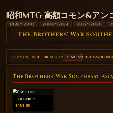
昭和MTG 高額コモン&アン
1995〜2003
2004〜2014
2015〜2020
2
The Brothers' War Southe
Common Price Threshold:
Uncommon Pric
The Brothers' War Southeast A
Construct
$161.89