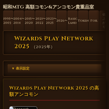
昭和MTG 高額コモン&アンコモン貴重品室
値
1995〜
2004〜
2015〜
2021〜
2023〜
Basic
上
2026〜
Token
Foil
2003
2014
2020
2022
2025
Land
が
り
Wizards Play Network
2025
（
2025年
）
▼ 表示設定
Wizards Play Network 2025 の高
額アンコモン