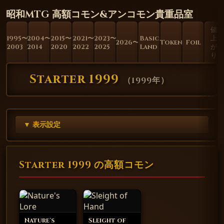
昭和MTG 高額コモン&アンコモン貴重品室
値
1995〜
2004〜
2015〜
2021〜
2023〜
Basic
上
2026〜
Token
Foil
2003
2014
2020
2022
2025
Land
が
り
Starter 1999
（
1999年
）
▼ 表示設定
Starter 1999 の高額コモン
Nature's
Sleight of