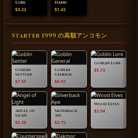
Lore
Hand
$3.22
$1.42
Starter 1999 の高額アンコモン
Goblin Lore
$5.73
Goblin
Goblin
Settler
General
$7.55
$6.92
Wood Elves
$3.54
Angel of
Silverback
Light
Ape
$5.20
$3.75