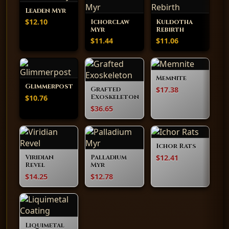
Leaden Myr
$12.10
Ichorclaw
Kuldotha
Myr
Rebirth
$11.44
$11.06
Memnite
Glimmerpost
$17.38
Grafted
$10.76
Exoskeleton
$36.65
Ichor Rats
$12.41
Viridian
Palladium
Revel
Myr
$14.25
$12.78
Liquimetal