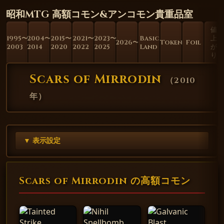
昭和MTG 高額コモン&アンコモン貴重品室
値
1995〜
2004〜
2015〜
2021〜
2023〜
Basic
上
2026〜
Token
Foil
2003
2014
2020
2022
2025
Land
が
り
Scars of Mirrodin
（
2010
年
）
▼ 表示設定
Scars of Mirrodin の高額コモン