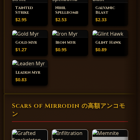
Tainted
Nihil
Galvanic
Strike
Spellbomb
Blast
$2.95
$2.53
$2.33
Gold Myr
Iron Myr
Glint Hawk
$1.27
$0.95
$0.89
Leaden Myr
$0.83
Scars of Mirrodin の高額アンコモ
ン