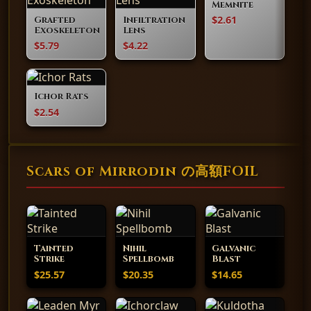
Memnite
$2.61
Grafted
Infiltration
Exoskeleton
Lens
$5.79
$4.22
Ichor Rats
$2.54
Scars of Mirrodin の高額FOIL
Tainted
Nihil
Galvanic
Strike
Spellbomb
Blast
$25.57
$20.35
$14.65