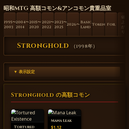
昭和MTG 高額コモン&アンコモン貴重品室
値
1995〜
2004〜
2015〜
2021〜
2023〜
Basic
上
2026〜
Token
Foil
2003
2014
2020
2022
2025
Land
が
り
Stronghold
（
1998年
）
▼ 表示設定
Stronghold の高額コモン
Mana Leak
$1.12
Tortured