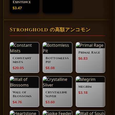
Existence
$3.47
Stronghold の高額アンコモン
Primal Rage
$6.83
Constant
Bottomless
Mists
Pit
$20.05
$8.08
Megrim
$3.18
Wall of
Crystalline
Blossoms
Sliver
$4.76
$3.60