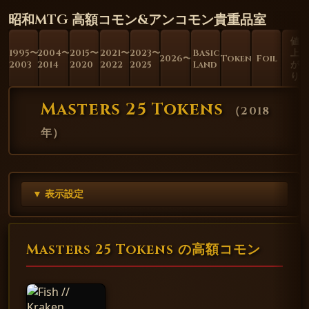
昭和MTG 高額コモン&アンコモン貴重品室
値
1995〜
2004〜
2015〜
2021〜
2023〜
Basic
上
2026〜
Token
Foil
2003
2014
2020
2022
2025
Land
が
り
Masters 25 Tokens
（
2018
年
）
▼ 表示設定
Masters 25 Tokens の高額コモン