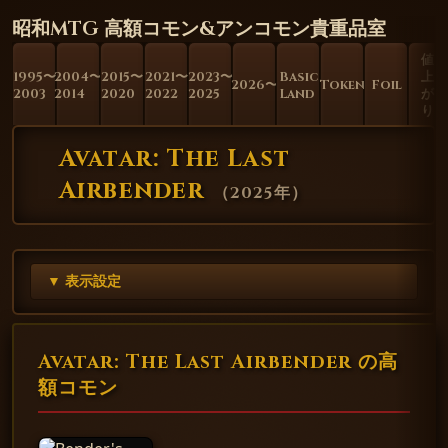
昭和MTG 高額コモン&アンコモン貴重品室
値
1995〜
2004〜
2015〜
2021〜
2023〜
Basic
上
2026〜
Token
Foil
2003
2014
2020
2022
2025
Land
が
り
Avatar: The Last
Airbender
（
2025年
）
▼ 表示設定
Avatar: The Last Airbender の高
額コモン