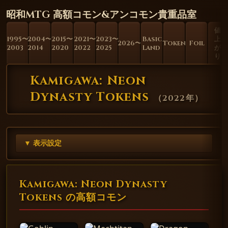
昭和MTG 高額コモン&アンコモン貴重品室
値
1995〜
2004〜
2015〜
2021〜
2023〜
Basic
上
2026〜
Token
Foil
2003
2014
2020
2022
2025
Land
が
り
Kamigawa: Neon
Dynasty Tokens
（
2022年
）
▼ 表示設定
Kamigawa: Neon Dynasty
Tokens の高額コモン