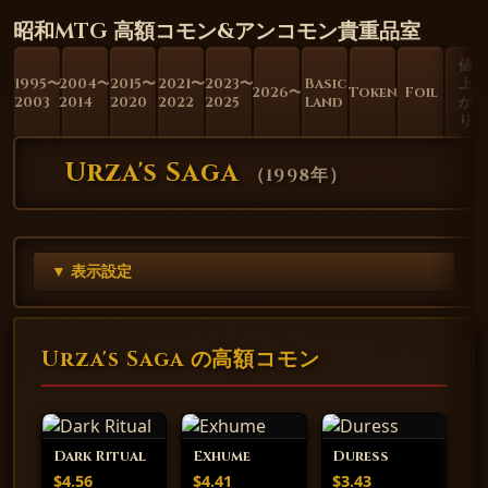
昭和MTG 高額コモン&アンコモン貴重品室
値
1995〜
2004〜
2015〜
2021〜
2023〜
Basic
上
2026〜
Token
Foil
2003
2014
2020
2022
2025
Land
が
り
Urza's Saga
（
1998年
）
▼ 表示設定
Urza's Saga の高額コモン
Dark Ritual
Exhume
Duress
$4.56
$4.41
$3.43