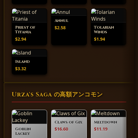
Annul
$2.58
Priest of
Tolarian
Titania
Winds
$2.94
$1.94
Island
$3.32
Urza's Saga の高額アンコモン
Claws of Gix
Meltdown
$16.60
$11.19
Goblin
Lackey