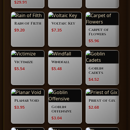
$29.91
Rain of Filth
Voltaic Key
$9.20
$7.35
Carpet of
Flowers
$5.96
Victimize
Windfall
$5.54
$5.48
Goblin
Cadets
$4.52
Planar Void
Priest of Gix
$3.95
$2.68
Goblin
Offensive
$3.04