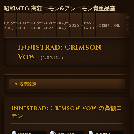
昭和MTG 高額コモン&アンコモン貴重品室
値
1995〜
2004〜
2015〜
2021〜
2023〜
Basic
上
2026〜
Token
Foil
2003
2014
2020
2022
2025
Land
が
り
Innistrad: Crimson
Vow
（
2021年
）
▼ 表示設定
Innistrad: Crimson Vow の高額コ
モン