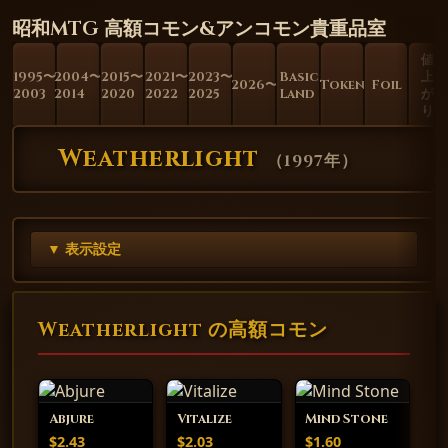
昭和MTG 高額コモン&アンコモン貴重品室
値
1995〜
2004〜
2015〜
2021〜
2023〜
Basic
上
2026〜
Token
Foil
2003
2014
2020
2022
2025
Land
が
り
Weatherlight
（
1997年
）
▼ 表示設定
Weatherlight の高額コモン
Abjure
Vitalize
Mind Stone
$2.43
$2.03
$1.60