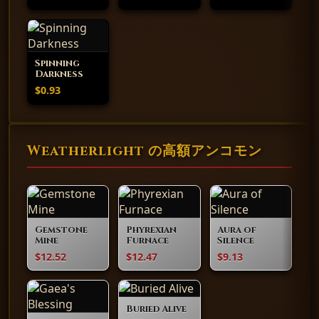
Spinning
Darkness
$0.93
Weatherlight の高額アンコモン
Gemstone
Phyrexian
Aura of
Mine
Furnace
Silence
$12.52
$12.47
$9.13
Buried Alive