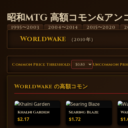
昭和MTG 高額コモン&アン
1995〜2003
2004〜2014
2015〜2020
2
Worldwake
（
2010年
）
Common Price Threshold:
Uncommon Pric
Worldwake の高額コモン
Khalni Garden
Searing Blaze
Wal
$2.17
$1.72
$1.