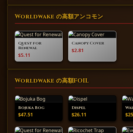
Worldwake の高額アンコモン
Quest for
Canopy Cover
Renewal
$2.81
$5.11
Worldwake の高額FOIL
Bojuka Bog
Dispel
Wal
$47.51
$26.11
$25