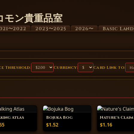
コモン貴重品室
021〜2022
2023〜2025
2026〜
Basic Lan
e Threshold:
Currency:
Card Link to:
king Atlas
Bojuka Bog
Nature's Claim
65
$1.52
$1.16