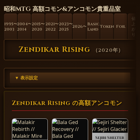
昭和MTG 高額コモン&アンコモン貴重品室
値
1995〜
2004〜
2015〜
2021〜
2023〜
Basic
上
2026〜
Token
Foil
2003
2014
2020
2022
2025
Land
が
り
Zendikar Rising
（
2020年
）
▼ 表示設定
Zendikar Rising の高額アンコモン
Sejiri Shelter