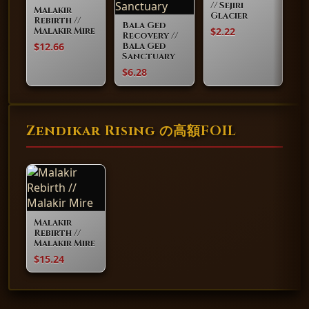
// Sejiri
Malakir
Glacier
Rebirth //
Bala Ged
$2.22
Malakir Mire
Recovery //
$12.66
Bala Ged
Sanctuary
$6.28
Zendikar Rising の高額FOIL
Malakir
Rebirth //
Malakir Mire
$15.24